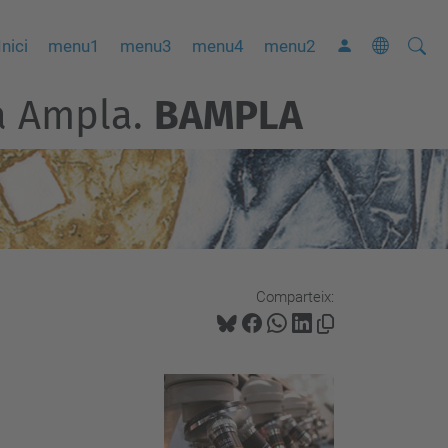
Cerca
C
Inici
menu1
menu3
menu4
menu2
e
da Ampla.
BAMPLA
r
c
a
a
v
a
n
Comparteix:
ç
a
d
a
…