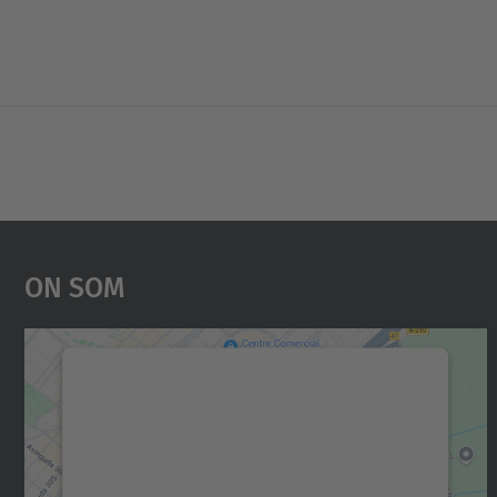
On Som
Necessitem el vostre consentiment
per carregar el servei Google Maps!
Utilitzem un servei de tercers per incrustar
contingut del mapa que pugui recollir dades
sobre la vostra activitat. Reviseu-ne els